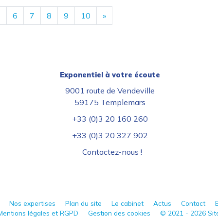
5
6
7
8
9
10
»
Exponentiel à votre écoute
9001 route de Vendeville
59175 Templemars
+33 (0)3 20 160 260
+33 (0)3 20 327 902
Contactez-nous !
Nos expertises
Plan du site
Le cabinet
Actus
Contact
E
Mentions légales et RGPD
Gestion des cookies
© 2021 - 2026 Site