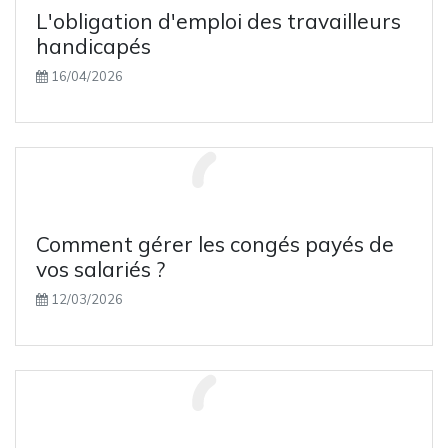
Valeur acquise par un capital placé à intérêts c
L'obligation d'emploi des travailleurs
handicapés
Valeur acquise par une suite de versements cons
16/04/2026
Taux de rendement d'un capital
Taux de rendement d'une suite de versements co
Calcul du capital emprunté
Calcul de la durée (selon votre capacité de remb
Comment gérer les congés payés de
Calcul du versement périodique
vos salariés ?
12/03/2026
Calcul du taux
Calcul des loyers (constants)
Calcul du taux réel (coût réel du crédit-bail)
Calcul de la durée