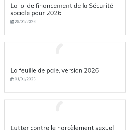
La loi de financement de la Sécurité
Absences et congés du salarié
sociale pour 2026
Correspondance jours ouvrés/jours ouvrables
29/01/2026
Seuil de rentabilité (estimation rapide)
Calcul des frais kilométriques : véhicules automobi
Versement mobilité
La feuille de paie, version 2026
01/01/2026
Lutter contre le harcèlement sexuel