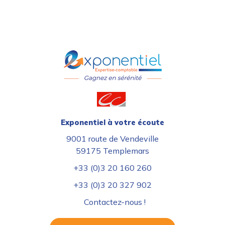
Valeur acquise par un capital placé à intérêts c
Valeur acquise par une suite de versements cons
Taux de rendement d'un capital
Taux de rendement d'une suite de versements co
Calcul du capital emprunté
Calcul de la durée (selon votre capacité de remb
Exponentiel à votre écoute
Calcul du versement périodique
9001 route de Vendeville
59175 Templemars
Calcul du taux
+33 (0)3 20 160 260
Calcul des loyers (constants)
+33 (0)3 20 327 902
Calcul du taux réel (coût réel du crédit-bail)
Contactez-nous !
Calcul de la durée